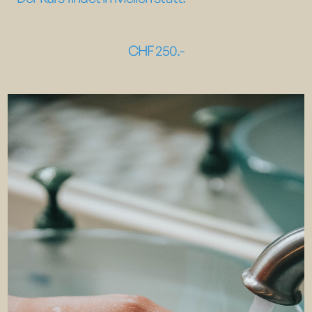
CHF‏‏‎ ‎
250.-
NAME
TELEFONNUMMER