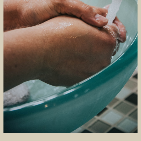
E-MAIL
PERSONENZAHL
ICH MELDE MICH HIERMIT FÜR DEN KURS AN UND
VERSICHERE,
DASS ICH MICH IM FALLE VON VERHINDERUNG
FRÜHZEITIG
SCHRIFTLICH ODER TELEFONISCH ABMELDE.
ICH HABE DIE
DATENSCHUTZBESTIMMUNGEN
ZUR
KENNTNIS GENOMMEN UND BIN DAMIT EINVERSTANDEN.