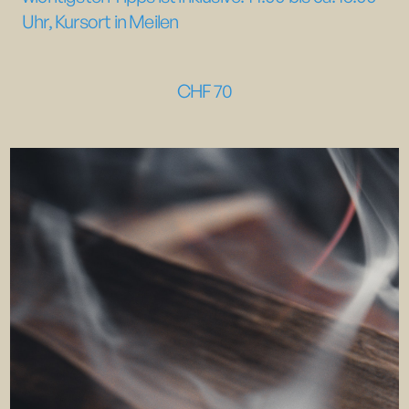
Uhr, Kursort in Meilen
CHF‏‏‎ ‎
70
NAME
TELEFONNUMMER