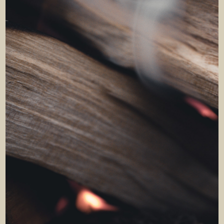
E-MAIL
PERSONENZAHL
ICH MELDE MICH HIERMIT FÜR DEN KURS AN UND
VERSICHERE,
DASS ICH MICH IM FALLE VON VERHINDERUNG
FRÜHZEITIG
SCHRIFTLICH ODER TELEFONISCH ABMELDE.
ICH HABE DIE
DATENSCHUTZBESTIMMUNGEN
ZUR
KENNTNIS GENOMMEN UND BIN DAMIT EINVERSTANDEN.