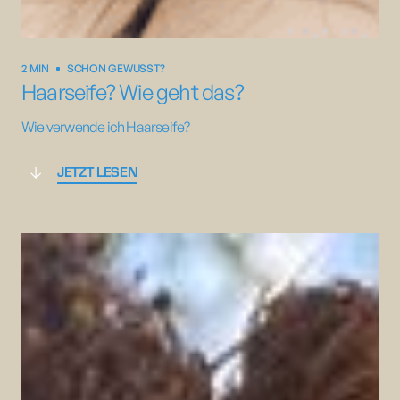
2 MIN
SCHON GEWUSST?
Haarseife? Wie geht das?
Wie verwende ich Haarseife?
JETZT LESEN