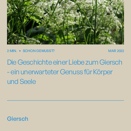
2 MIN.
SCHON GEWUSST?
MAR 2022
Die Geschichte einer Liebe zum Giersch
- ein unerwarteter Genuss für Körper
und Seele
Giersch